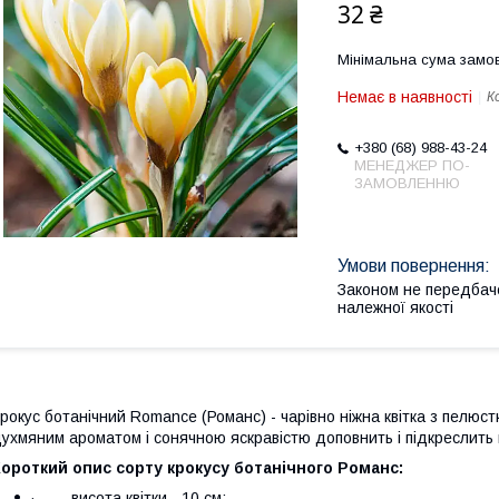
32 ₴
Мінімальна сума замов
Немає в наявності
К
+380 (68) 988-43-24
МЕНЕДЖЕР ПО-
ЗАМОВЛЕННЮ
Законом не передбач
належної якості
рокус ботанічний Romance (Романс) - чарівно ніжна квітка з пелюс
ухмяним ароматом і сонячною яскравістю доповнить і підкреслить 
ороткий опис сорту крокусу ботанічного Романс:
· висота квітки - 10 см;