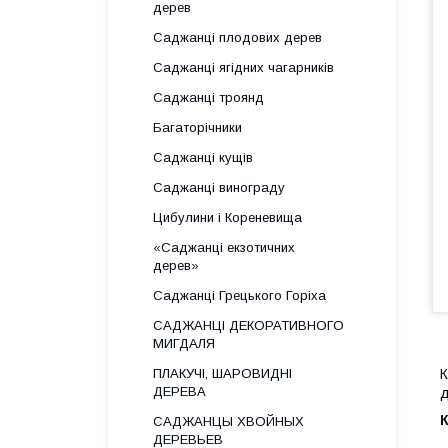
дерев
Саджанці плодових дерев
Саджанці ягідних чагарників
Саджанці троянд
Багаторічники
Саджанці кущів
Саджанці винограду
Цибулини і Кореневища
«Саджанці екзотичних
дерев»
Саджанці Грецького Горіха
САДЖАНЦІ ДЕКОРАТИВНОГО
МИГДАЛЯ
ПЛАКУЧІ, ШАРОВИДНІ
К
ДЕРЕВА
д
К
САДЖАНЦЫ ХВОЙНЫХ
ДЕРЕВЬЕВ