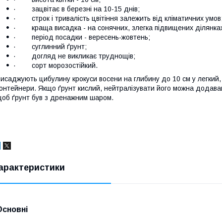
· зацвітає в березні на 10-15 днів;
· строк і тривалість цвітіння залежить від кліматичних умов
· краща висадка - на сонячних, злегка підвищених ділянка
· період посадки - вересень-жовтень;
· суглинний ґрунт;
· догляд не викликає труднощів;
· сорт морозостійкий.
исаджують цибулину крокуси восени на глибину до 10 см у легкий,
онтейнери. Якщо ґрунт кислий, нейтралізувати його можна додаван
об ґрунт був з дренажним шаром.
арактеристики
Основні