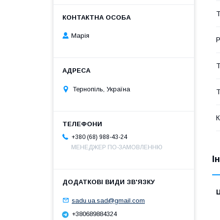
Т
Марія
Р
Т
Тернопіль, Україна
Т
К
+380 (68) 988-43-24
МЕНЕДЖЕР ПО-ЗАМОВЛЕННЮ
І
Ц
sadu.ua.sad@gmail.com
+380689884324