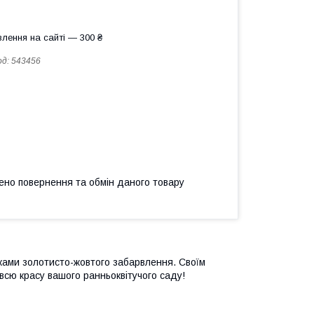
лення на сайті — 300 ₴
од:
543456
ено повернення та обмін даного товару
тками золотисто-жовтого забарвлення. Своїм
всю красу вашого ранньоквітучого саду!