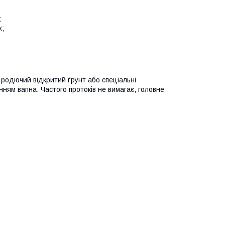
;
х;
 родючий відкритий ґрунт або спеціальні
ням вапна. Частого протоків не вимагає, головне