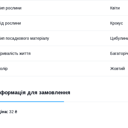
ип рослини
Квіти
ід рослини
Крокус
ип посадкового матеріалу
Цибулин
ривалість життя
Багаторіч
олір
Жовтий
нформація для замовлення
іна:
32 ₴