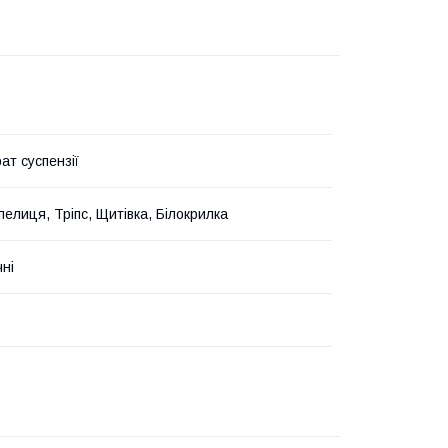
ат суспензії
пелиця, Тріпс, Щитівка, Білокрилка
чні