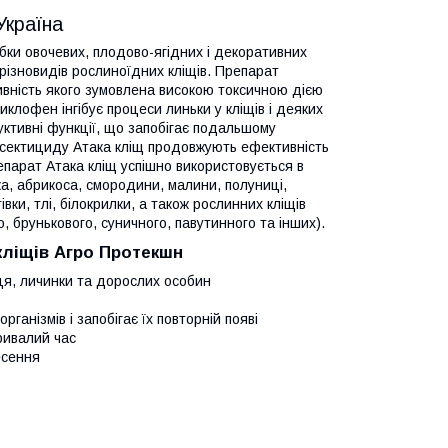
Україна
бки овочевих, плодово-ягідних і декоративних
 різновидів рослиноїдних кліщів. Препарат
ивність якого зумовлена високою токсичною дією
диклофен інгібує процеси линьки у кліщів і деяких
уктивні функції, що запобігає подальшому
інсектициду Атака кліщ продовжують ефективність
епарат Атака кліщ успішно використовується в
ка, абрикоса, смородини, малини, полуниці,
івки, тлі, білокрилки, а також рослинних кліщів
, брунькового, суничного, павутинного та інших).
 кліщів Агро Протекшн
йця, личинки та дорослих особин
анізмів і запобігає їх повторній появі
ривалий час
есення