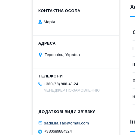
Х
Марія
П
Тернопіль, Україна
Ш
Х
+380 (68) 988-43-24
МЕНЕДЖЕР ПО-ЗАМОВЛЕННЮ
В
І
sadu.ua.sad@gmail.com
+380689884324