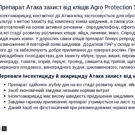
Препарат Атака захист від кліщів Agro Protection 
нсектоакарицид контактної дії Атака кліщ застосовується для обро
ультур з метою захисту від комплексу комах-шкідників, а також усіх
иготовлений на основі активної речовини - спіродиклофену, ефект
а всі стадії розвитку рослинних кліщів: яйця, личинки, імаго. Спіро
идів інших комах. У дорослих самок кліщів препарат блокує репрод
озмноженню й повторній появі шкідників. Додаткові ПАР у складі 
ого дії та забезпечують добре прилипання до поверхні рослин. Пр
рисадибних господарствах для захисту яблуні, груші, вишні, перси
инограду, томатів, огірків, перцю, троянд, самшита від трипсів, щит
червоного плодового, виноградного зудня, цикламенового, галового
Переваги інсектициду й акарициду Атака захист від
Препарат здійснює згубну дію на всі стадії розвитку кліщів: я
Засіб економічний завдяки низьким нормам витрат
Інсектоакарицид має високу швидкість придушення шкідливих орг
Завдяки гарному прилипанню препарат утримується на листі т
Даний засіб не фітотоксичний при рекомендованих нормах вн