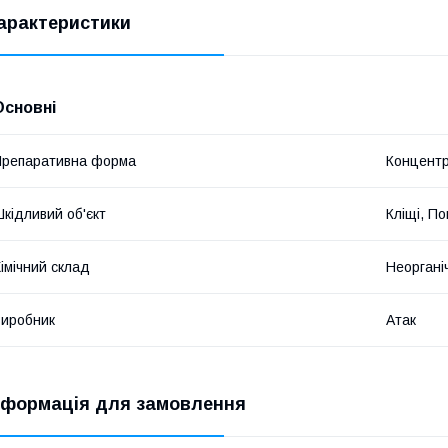
арактеристики
Основні
репаративна форма
Концентр
кідливий об'єкт
Кліщі, По
імічний склад
Неоргані
иробник
Атак
нформація для замовлення