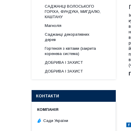
САДЖАНЦІ ВОЛОСЬКОГО
ГОРІХА, ФУНДУКА, МИГДАЛЮ,
І
КАШТАНУ
к
Магнолія
в
н
Саджанці декоративних
в
дерев
р
Гортензія з квітами (закрита
й
коренева система)
п
в
ДОБРИВА І ЗАХИСТ
(
ДОБРИВА І ЗАХИСТ
КОНТАКТИ
Сади України