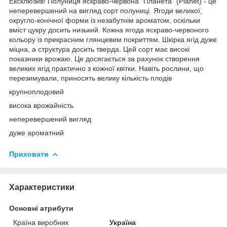
Ексклюзив! Полуниця яскраво-червона "Планета" (Planet) - це
неперевершений на вигляд сорт полуниці. Ягоди великої,
округло-конічної форми із незабутнім ароматом, оскільки
вміст цукру досить низький. Кожна ягода яскраво-червоного
кольору із прекрасним глянцевим покриттям. Шкірка ягід дуже
міцна, а структура досить тверда. Цей сорт має високі
показники врожаю. Це досягається за рахунок створення
великих ягід практично з кожної квітки. Навіть рослини, що
перезимували, приносять велику кількість плодів
крупноплодовий
висока врожайність
неперевершений вигляд
дуже ароматний
Приховати
Характеристики
Основні атрибути
Країна виробник
Україна