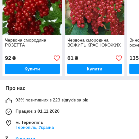
Червона смородина
Червона смородина
Вино
РОЗЕТТА
ВОЖИТЬ КРАСНОКОЖИХ
роже
92
61
135
₴
₴
Купити
Купити
Про нас
93% позитивних з 223 відгуків за рік
Працює з 01.11.2020
м. Тернопіль
Тернопіль, Україна
Контакти