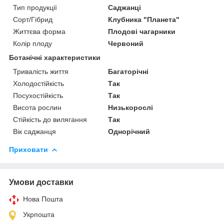
Тип продукції
Саджанці
Сорт/Гібрид
Клубника "Планета"
Життєва форма
Плодові чагарники
Колір плоду
Червоний
Ботанічні характеристики
Тривалість життя
Багаторічні
Холодостійкість
Так
Посухостійкість
Так
Висота рослин
Низькорослі
Стійкість до вилягання
Так
Вік саджанця
Однорічний
Приховати
Умови доставки
Нова Пошта
Укрпошта