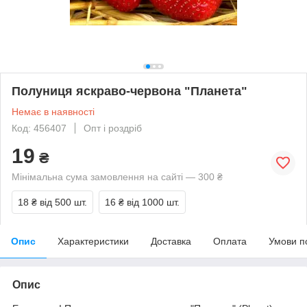
Полуниця яскраво-червона "Планета"
Немає в наявності
Код: 456407
Опт і роздріб
19
₴
Мінімальна сума замовлення на сайті — 300 ₴
18 ₴
від 500 шт.
16 ₴
від 1000 шт.
Опис
Характеристики
Доставка
Оплата
Умови п
Опис