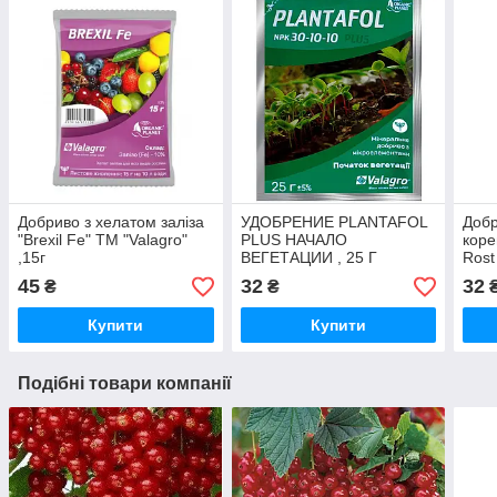
Добриво з хелатом заліза
УДОБРЕНИЕ PLANTAFOL
Добр
"Brexil Fe" ТМ "Valagro"
PLUS НАЧАЛО
коре
,15г
ВЕГЕТАЦИИ , 25 Г
Rost
VALAGRO
рост
45
32
32
₴
₴
Купити
Купити
Подібні товари компанії