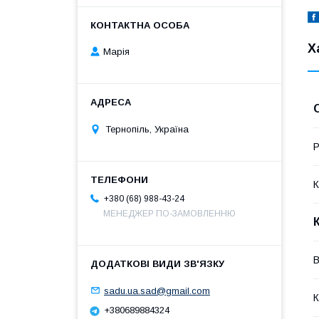
Х
Марія
Тернопіль, Україна
Р
К
+380 (68) 988-43-24
МЕНЕДЖЕР ПО-ЗАМОВЛЕННЮ
В
sadu.ua.sad@gmail.com
К
+380689884324