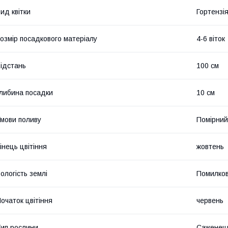
ид квітки
Гортензі
озмір посадкового матеріалу
4-6 віток
ідстань
100 см
либина посадки
10 см
мови поливу
Помірний
інець цвітіння
жовтень
ологість землі
Помилков
очаток цвітіння
червень
ип рослини
Саженець