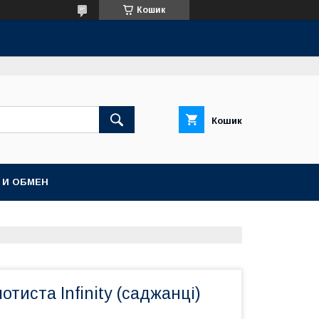
Кошик
Кошик
 И ОБМЕН
отиста Infinity (саджанці)