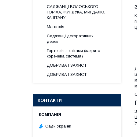
САДЖАНЦІ ВОЛОСЬКОГО
ГОРІХА, ФУНДУКА, МИГДАЛЮ,
К
КАШТАНУ
п
Магнолія
ц
Саджанці декоративних
дерев
Гортензія з квітами (закрита
коренева система)
ДОБРИВА І ЗАХИСТ
Д
В
ДОБРИВА І ЗАХИСТ
м
м
С
КОНТАКТИ
З
Ц
У
Сади України