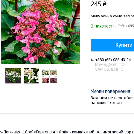
245 ₴
Мінімальна сума замов
В наявності
Код:
1485
Купити
+380 (68) 988-43-24
МЕНЕДЖЕР ПО-
ЗАМОВЛЕННЮ
Законом не передбач
належної якості
e="font-size:18px">Гортензія Infinity - компактний невимогливий сор