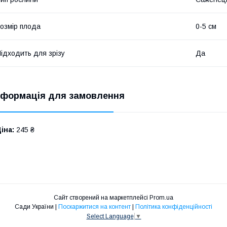
озмір плода
0-5 см
ідходить для зрізу
Да
нформація для замовлення
іна:
245 ₴
Сайт створений на маркетплейсі
Prom.ua
Сади України |
Поскаржитися на контент
|
Політика конфіденційності
Select Language
▼