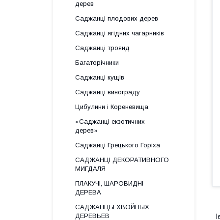
дерев
Саджанці плодових дерев
Саджанці ягідних чагарників
Саджанці троянд
Багаторічники
Саджанці кущів
Саджанці винограду
Цибулини і Кореневища
«Саджанці екзотичних
дерев»
Саджанці Грецького Горіха
САДЖАНЦІ ДЕКОРАТИВНОГО
МИГДАЛЯ
ПЛАКУЧІ, ШАРОВИДНІ
ДЕРЕВА
САДЖАНЦЫ ХВОЙНЫХ
ДЕРЕВЬЕВ
l