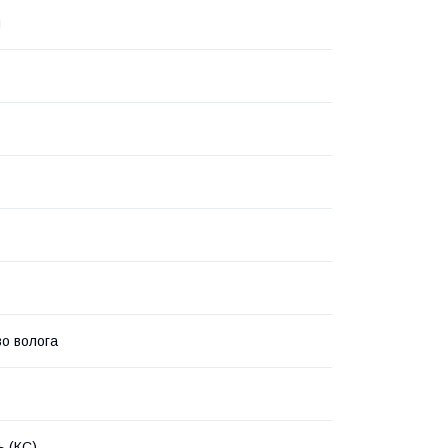
я
о волога
 (КС)