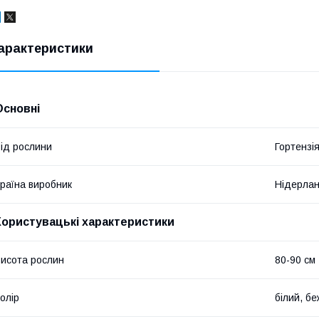
арактеристики
Основні
ід рослини
Гортензі
раїна виробник
Нідерла
Користувацькi характеристики
исота рослин
80-90 см
олір
білий, б