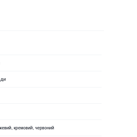
я
нди
ежевий, кремовий, червоний