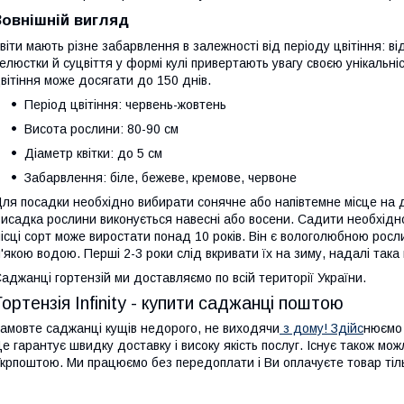
Зовнішній вигляд
віти мають різне забарвлення в залежності від періоду цвітіння: ві
елюстки й суцвіття у формі кулі привертають увагу своєю унікальні
вітіння може досягати до 150 днів.
Період цвітіння: червень-жовтень
Висота рослини: 80-90 см
Діаметр квітки: до 5 см
Забарвлення: біле, бежеве, кремове, червоне
ля посадки необхідно вибирати сонячне або напівтемне місце на д
исадка рослини виконується навесні або восени. Садити необхідно
ісці сорт може виростати понад 10 років. Він є вологолюбною рос
'якою водою. Перші 2-3 роки слід вкривати їх на зиму, надалі така
аджанці гортензій
ми доставляємо по всій території України.
Гортензія Infinity - купити саджанці поштою
амовте саджанці кущів недорого, не виходячи
з дому! Здійс
нюємо 
е гарантує швидку доставку і високу якість послуг. Існує також м
крпоштою. Ми працюємо без передоплати і Ви оплачуєте товар тіль