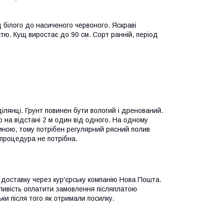
д білого до насиченого червоного. Яскраві
стю. Кущ виростає до 90 см. Сорт ранній, період
ілянці. Грунт повинен бути вологий і дренований.
 на відстані 2 м один від одного. На одному
линою, тому потрібен регулярний рясний полив
 процедура не потрібна.
доставку через кур'єрську компанію Нова Пошта.
ожливість оплатити замовлення післяплатою
ки після того як отримали посилку.