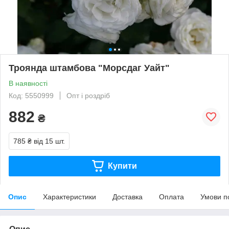
Троянда штамбова "Морсдаг Уайт"
В наявності
Код: 5550999
Опт і роздріб
882
₴
785 ₴
від 15 шт.
Купити
Опис
Характеристики
Доставка
Оплата
Умови п