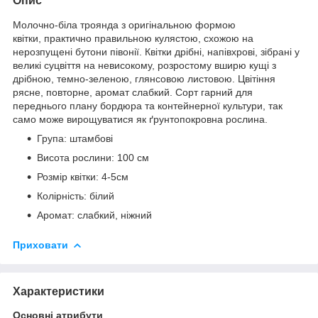
Опис
Молочно-біла троянда з оригінальною формою
квітки, практично правильною кулястою, схожою на
нерозпущені бутони півонії. Квітки дрібні, напівхрові, зібрані у
великі суцвіття на невисокому, розростому вширю кущі з
дрібною, темно-зеленою, глянсовою листовою. Цвітіння
рясне, повторне, аромат слабкий. Сорт гарний для
переднього плану бордюра та контейнерної культури, так
само може вирощуватися як ґрунтопокровна рослина.
Група: штамбові
Висота рослини: 100 см
Розмір квітки: 4-5см
Колірність: білий
Аромат: слабкий, ніжний
Приховати
Характеристики
Основні атрибути