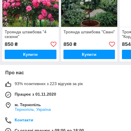
Троянда штамбова "4
Троянда штамбова "Свані"
Тро
сезони"
"Кор
850
850
854
₴
₴
Купити
Купити
Про нас
93% позитивних з 223 відгуків за рік
Працює з 01.11.2020
м. Тернопіль
Тернопіль, Україна
Контакти
Сьогодні працює з 09:00 до 18:00