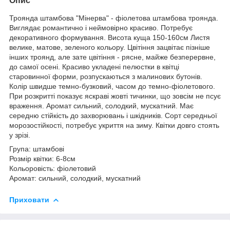
Опис
Троянда штамбова "Мінерва" - фіолетова штамбова троянда.
Виглядає романтично і неймовірно красиво. Потребує
декоративного формування. Висота куща 150-160см Листя
велике, матове, зеленого кольору. Цвітіння зацвітає пізніше
інших троянд, але зате цвітіння - рясне, майже безперервне,
до самої осені. Красиво укладені пелюстки в квітці
старовинної форми, розпускаються з малинових бутонів.
Колір швидше темно-бузковий, часом до темно-фіолетового.
При розкритті показує яскраві жовті тичинки, що зовсім не псує
враження. Аромат сильний, солодкий, мускатний. Має
середню стійкість до захворювань і шкідників. Сорт середньої
морозостійкості, потребує укриття на зиму. Квітки довго стоять
у зрізі.
Група: штамбові
Розмір квітки: 6-8см
Кольоровість: фіолетовий
Аромат: сильний, солодкий, мускатний
Приховати