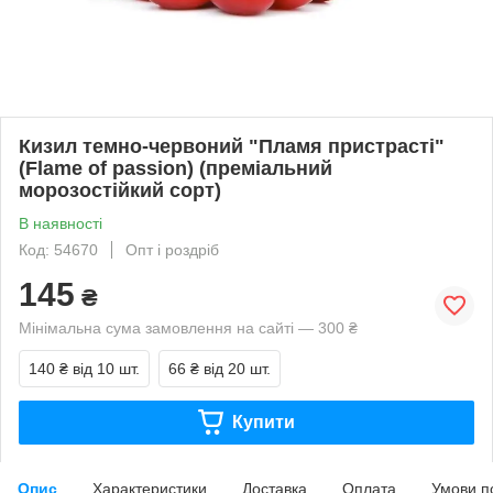
Кизил темно-червоний "Пламя пристрасті"
(Flame of passion) (преміальний
морозостійкий сорт)
В наявності
Код: 54670
Опт і роздріб
145
₴
Мінімальна сума замовлення на сайті — 300 ₴
140 ₴
від 10 шт.
66 ₴
від 20 шт.
Купити
Опис
Характеристики
Доставка
Оплата
Умови п