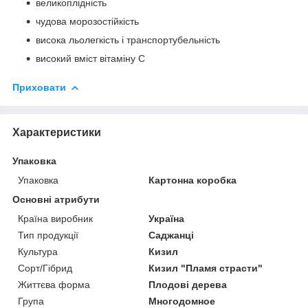
великоплідність
чудова морозостійкість
висока льолегкість і транспортубельність
високий вміст вітаміну С
Приховати
Характеристики
Упаковка
Упаковка
Картонна коробка
Основні атрибути
Країна виробник
Україна
Тип продукції
Саджанці
Культура
Кизил
Сорт/Гібрид
Кизил "Пламя страсти"
Життєва форма
Плодові дерева
Група
Многодомное