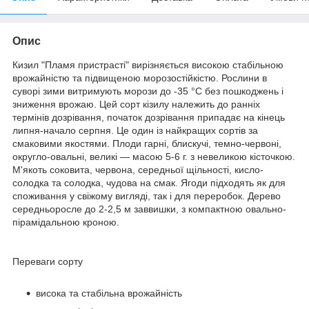
Опис
Кизил "Пламя пристрасті" вирізняється високою стабільною
врожайністю та підвищеною морозостійкістю. Рослини в
суворі зими витримують морози до -35 °C без пошкоджень і
зниження врожаю. Цей сорт кізилу належить до ранніх
термінів дозрівання, початок дозрівання припадає на кінець
липня-начало серпня. Це один із найкращих сортів за
смаковими якостями. Плоди гарні, блискучі, темно-червоні,
округло-овальні, великі — масою 5-6 г. з невеликою кісточкою.
М'якоть соковита, червона, середньої щільності, кисло-
солодка та солодка, чудова на смак. Ягоди підходять як для
споживання у свіжому вигляді, так і для переробок. Дерево
середньоросле до 2-2,5 м заввишки, з компактною овально-
пірамідальною кроною.
Переваги сорту
висока та стабільна врожайність