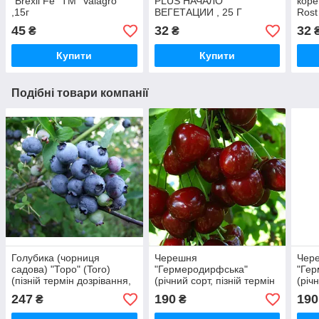
"Brexil Fe" ТМ "Valagro"
PLUS НАЧАЛО
коре
,15г
ВЕГЕТАЦИИ , 25 Г
Rost
VALAGRO
рост
45
32
32
₴
₴
Купити
Купити
Подібні товари компанії
Голубика (чорниця
Черешня
Чер
садова) "Торо" (Toro)
"Гермеродирфська"
"Ге
(пізній термін дозрівання,
(річний сорт, пізній термін
(річ
дуже велика)
дозрівання)
дозр
247
190
190
₴
₴