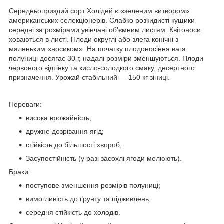
Середньоприздий сорт Холідей є «зеленим витвором»
американських селекціонерів. Слабко розкидисті кущики
середні за розмірами увінчані об'ємним листям. Квітоноси
ховаються в листі. Плоди округлі або злега конічні з
маленьким «носиком». На початку плодоносіння вага
полуниці досягає 30 г, надалі розміри зменшуються. Плоди
червоного відтінку та кисло-солодкого смаку, десертного
призначення. Урожай стабільний — 150 кг зіниці.
Переваги:
висока врожайність;
дружне дозрівання ягід;
стійкість до більшості хвороб;
Засупостійність (у разі засохлі ягоди мелюють).
Браки:
поступове зменшення розмірів полуниці;
вимогливість до ґрунту та підживлень;
середня стійкість до холодів.