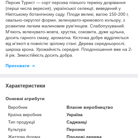
Персик Турист — сорт персика пізнього терміну дозрівання
(перші числа вересня), української селекції, виведений у
Нікітському ботанічному саду. Плоди великі, вагою 150-200 г,
овально-округлої форми, зеленувато-кремового кольору, з
розмитим легким малиновим рум'янцем. Слабопухуваний.
М'якоть зеленувато-жовта, хрустка, соковита, дуже щільна,
досить гарного смаку, ароматна. Кісточка добре відділяється
від м'якоті в повністю зрілому стані. Дерева середньорослі,
широка крона. Урожайність середня. Плодоношення вже на 2-
й рік. Зимостійкість досить добра.
Приховати
Характеристики
Основні атрибути
Виробник
Власне виробництво
Країна виробник
Україна
Тип продукції
Саджанці
Культура
Персики
Життєва форма
Плодові дерева