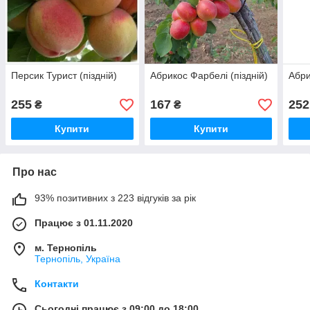
Персик Турист (піздній)
Абрикос Фарбелі (піздній)
Абри
255
167
252
₴
₴
Купити
Купити
Про нас
93% позитивних з 223 відгуків за рік
Працює з 01.11.2020
м. Тернопіль
Тернопіль, Україна
Контакти
Сьогодні працює з 09:00 до 18:00