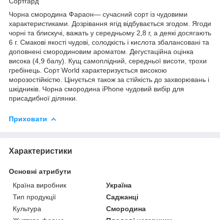
Сортгард
Чорна смородина Фараон— сучасний сорт із чудовими
характеристиками. Дозрівання ягід відбувається згодом. Ягоди
чорні та блискучі, важать у середньому 2,8 г, а деякі досягають
6 г. Смакові якості чудові, солодкість і кислота збалансовані та
доповнені смородиновим ароматом. Дегустаційна оцінка
висока (4,9 балу). Кущ самоплідний, середньої висоти, трохи
гребінець. Сорт World характеризується високою
морозостійкістю. Цінується також за стійкість до захворювань і
шкідників. Чорна смородина iPhone чудовий вибір для
присадибної ділянки.
Приховати
Характеристики
Основні атрибути
Країна виробник
Україна
Тип продукції
Саджанці
Культура
Смородина