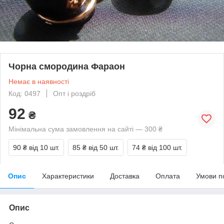
Чорна смородина Фараон
Немає в наявності
Код: 0497
Опт і роздріб
92
₴
Мінімальна сума замовлення на сайті — 300 ₴
90 ₴
від 10 шт.
85 ₴
від 50 шт.
74 ₴
від 100 шт.
Опис
Характеристики
Доставка
Оплата
Умови п
Опис