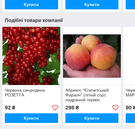
Купити
Купити
Подібні товари компанії
Червона смородина
Абрикос "Єгипетський
Чер
РОЗЕТТА
Фараон" (літній сорт,
МАР
надранній термін
дозрівання)
92
298
90
₴
₴
Купити
Купити