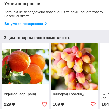
Умови повернення
Законом не передбачено повернення та обмін даного товару
належної якості
Всі умови повернення
З цим товаром також замовляють
Абрикос "Хар Гранд"
Виноград Розалінду
Вино
(ран
229
109
104
₴
₴