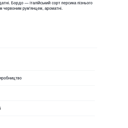
атні. Бордо — італійський сорт персика пізнього
им червоним рум'янцем, ароматні.
иробництво
і