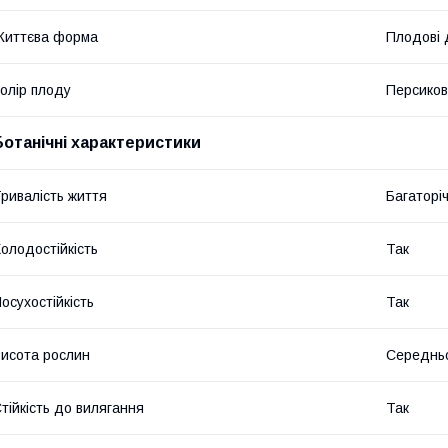
Життєва форма
Плодові 
олір плоду
Персико
Ботанічні характеристики
ривалість життя
Багаторіч
олодостійкість
Так
осухостійкість
Так
исота рослин
Середнь
тійкість до вилягання
Так