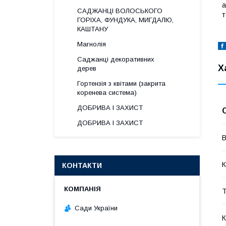
а
САДЖАНЦІ ВОЛОСЬКОГО
т
ГОРІХА, ФУНДУКА, МИГДАЛЮ,
КАШТАНУ
Магнолія
Саджанці декоративних
Х
дерев
Гортензія з квітами (закрита
коренева система)
ДОБРИВА І ЗАХИСТ
ДОБРИВА І ЗАХИСТ
В
К
КОНТАКТИ
Т
Сади України
К