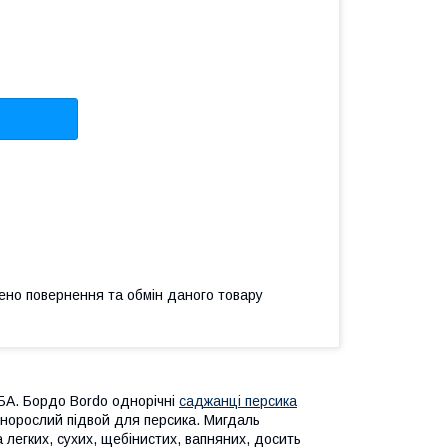
ено повернення та обмін даного товару
А. Бордо Bordo однорічні
саджанці персика
льнорослий підвой для персика. Мигдаль
 легких, сухих, щебінистих, вапняних, досить