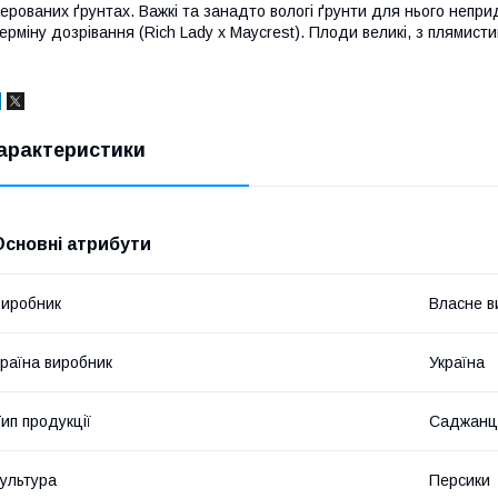
ерованих ґрунтах. Важкі та занадто вологі ґрунти для нього неприд
ерміну дозрівання (Rich Lady x Maycrest). Плоди великі, з плямист
арактеристики
Основні атрибути
иробник
Власне в
раїна виробник
Україна
ип продукції
Саджанц
ультура
Персики