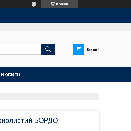
Кошик
Кошик
 И ОБМЕН
вонолистий БОРДО