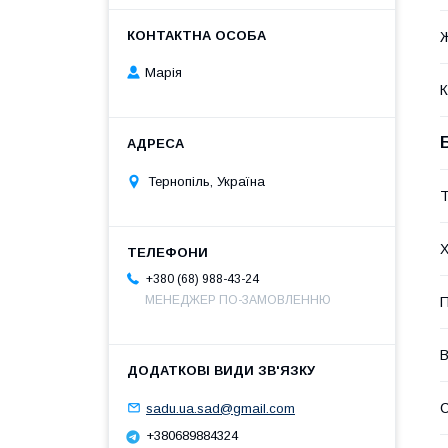
Марія
К
Тернопіль, Україна
Т
Х
+380 (68) 988-43-24
МЕНЕДЖЕР ПО-ЗАМОВЛЕННЮ
П
В
sadu.ua.sad@gmail.com
С
+380689884324