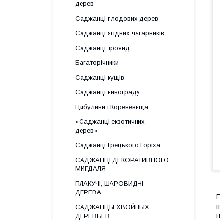
дерев
Саджанці плодових дерев
Саджанці ягідних чагарників
Саджанці троянд
Багаторічники
Саджанці кущів
Саджанці винограду
Цибулини і Кореневища
«Саджанці екзотичних
дерев»
Саджанці Грецького Горіха
САДЖАНЦІ ДЕКОРАТИВНОГО
МИГДАЛЯ
ПЛАКУЧІ, ШАРОВИДНІ
ДЕРЕВА
П
п
САДЖАНЦЫ ХВОЙНЫХ
н
ДЕРЕВЬЕВ