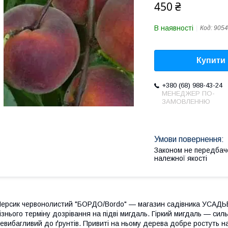
450 ₴
В наявності
Код:
9054
Купити
+380 (68) 988-43-24
МЕНЕДЖЕР ПО-
ЗАМОВЛЕННЮ
Законом не передбач
належної якості
ерсик червонолистий "БОРДО/Bordo" — магазин садівника УСАДЬБ
ізнього терміну дозрівання на підві мигдаль. Гіркий мигдаль — си
евибагливий до ґрунтів. Привиті на ньому дерева добре ростуть на