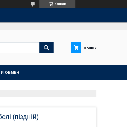
Кошик
Кошик
 И ОБМЕН
елі (піздній)