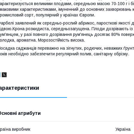
арактеризується великими плодами, середньою масою 70-100 г і б
маковими характеристиками, імуненний до основних захворювань к
ромисловий сорт, популярний у країнах Європи.
арбелі заявлений як середньо-рослий абрикос, паросткові якості 
ідвою.Крона розкидиста, середньозагущена. Плоди дозрівають із
ум'янцем, у разі повного дозрівання рум'янець досягає 80% поверхн
олодка, ароматна. Морозостійкість висока.
осадка саджанців переважно на зігнутих, родючих, неважких ґрунтах
оків необхідно забезпечити регулярний полив, санітарну обрізку.
арактеристики
Основні атрибути
раїна виробник
Україна