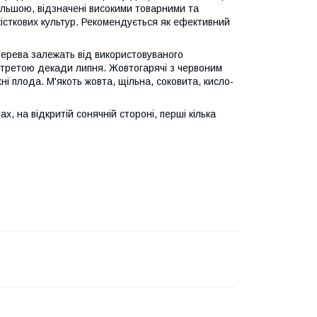
ільшою, відзначені високими товарними та
істкових культур. Рекомендується як ефективний
дерева залежать від використовуваного
 третою декади липня. Жовтогарячі з червоним
і плода. М'якоть жовта, щільна, соковита, кисло-
, на відкритій сонячній стороні, перші кілька