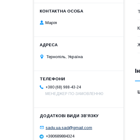
Т
Марія
К
Тернопіль, Україна
І
+380 (68) 988-43-24
Ц
МЕНЕДЖЕР ПО-ЗАМОВЛЕННЮ
sadu.ua.sad@gmail.com
+380689884324