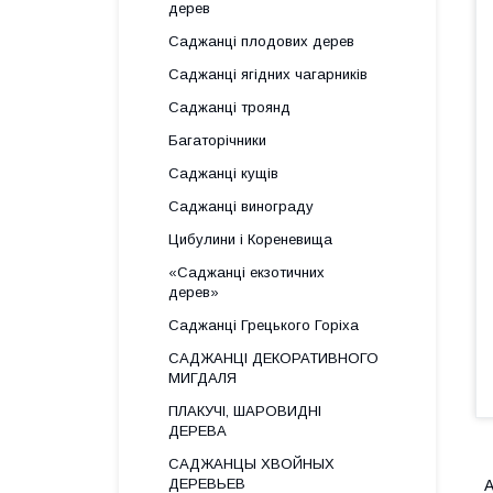
дерев
Саджанці плодових дерев
Саджанці ягідних чагарників
Саджанці троянд
Багаторічники
Саджанці кущів
Саджанці винограду
Цибулини і Кореневища
«Саджанці екзотичних
дерев»
Саджанці Грецького Горіха
САДЖАНЦІ ДЕКОРАТИВНОГО
МИГДАЛЯ
ПЛАКУЧІ, ШАРОВИДНІ
ДЕРЕВА
САДЖАНЦЫ ХВОЙНЫХ
ДЕРЕВЬЕВ
А