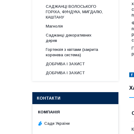
х
САДЖАНЦІ ВОЛОСЬКОГО
с
ГОРІХА, ФУНДУКА, МИГДАЛЮ,
п
КАШТАНУ
Ф
Магнолія
п
р
Саджанці декоративних
с
дерев
П
Гортензія з квітами (закрита
р
коренева система)
ДОБРИВА І ЗАХИСТ
ДОБРИВА І ЗАХИСТ
Х
КОНТАКТИ
Сади України
К