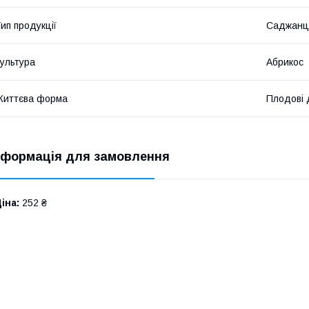
ип продукції
Саджанц
ультура
Абрикос
Життєва форма
Плодові 
нформація для замовлення
іна:
252 ₴