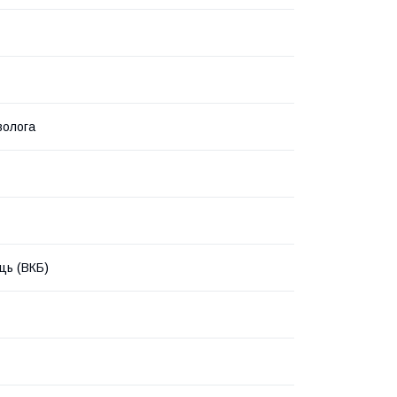
волога
ць (ВКБ)