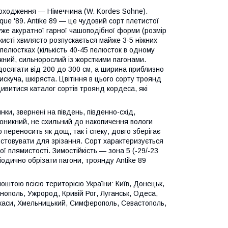
походження — Німеччина (W. Kordes Sohne).
que '89. Antike 89 — це чудовий сорт плетистої
уже акуратної гарної чашоподібної форми (розмір
 кисті хвилясто розпускається майже 3-5 ніжних
пелюстках (кількість 40-45 пелюсток в одному
ужний, сильнорослий із жорсткими пагонами.
досягати від 200 до 300 см, а ширина приблизно
скуча, шкіряста. Цвітіння в цього сорту троянд
ивитися каталог сортів троянд кордеса, які
нки, звернені на південь, південно-схід,
роникний, не схильний до накопичення вологи
переносить як дощ, так і спеку, довго зберігає
истовувати для зрізання. Сорт характеризується
ї плямистості. Зимостійкість — зона 5 (-29/-23
іодично обрізати пагони, троянду Antike 89
оштою всією територією України: Київ, Донецьк,
рнополь, Ужрород, Кривій Рог, Луганськ, Одеса,
еркаси, Хмельницький, Симферополь, Севастополь,