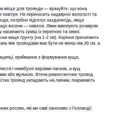
чи місце для троянди — врахуйте, що вона
же повітря. Не переносить надмірної вологості та
янди, потрібно підготує заздалегідь, якщо
якщо восени — навесні. Ямки викопують розміром
ку насипають суміш із перегною та землі.
охи вище ґрунту (на 1-2 см). Коріння присипають
ань між трояндами має бути не менш ніж 30 см, а
прищипці, приймання з формування куща,
истя і невибухлі верхівки пагонів, а кущ
ками або мулькою. Втеча ремонтантних троянд
истих троянд укладають на лапник, покривають
них рослин, які ми самі заносимо з Голландії.