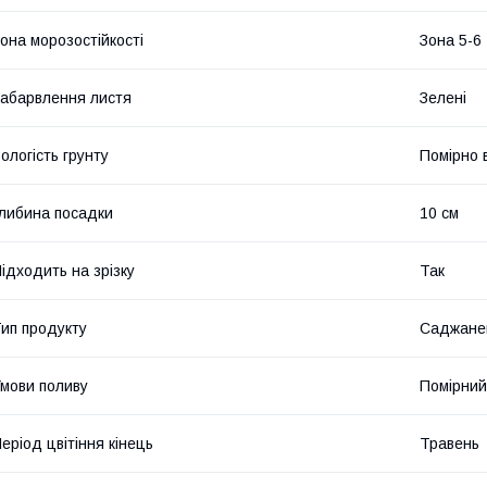
она морозостійкості
Зона 5-6
абарвлення листя
Зелені
ологість грунту
Помірно 
либина посадки
10 см
ідходить на зрізку
Так
ип продукту
Саджане
мови поливу
Помірний
еріод цвітіння кінець
Травень