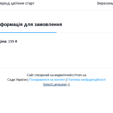
еріод цвітіння старт
Вересен
нформація для замовлення
іна:
199 ₴
Сайт створений на маркетплейсі
Prom.ua
Сади України |
Поскаржитися на контент
|
Політика конфіденційності
Select Language
▼