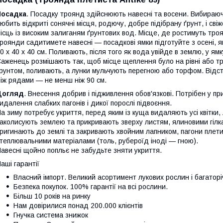
Посадка
. Посадку троянд здійснюють навесні та восени. Вибираю
юбить відкриті сонячні місця, родючу, добре підібрану ґрунт, і сві
ісць із високим залиганям ґрунтових вод. Місце, де ростимуть тро
роянди садитимете навесні — посадкові ямки підготуйте з осені, 
0 х 40 х 40 см. Поливають, після того як вода увійде в землю, у ям
аженець розмішають так, щоб місце щеплення було на рівні або тр
рунтом, поливають, а лунки мульчують перегною або торфом. Відст
іж рядами — не менш ніж 90 см.
Догляд
. Внесення добрив і підживлення обов'язкові. Потрібен у 
идалення слабких пагонів і дикої порослі підвоєння.
а зиму потребує укриття, перед яким із куща видаляють усі квітки, л
аколисують землею та прикривають зверху листям, ялиновими гіл
ригинають до землі та закривають хвойним лапником, пагони плет
теплювальними матеріалами (толь, рубероїд іноді — гною).
авесні щойно попльє не забудьте зняти укриття.
аші гарантії
Власний імпорт.
Великий асортимент лукових рослин і багаторіч
Безпека покупок.
100% гарантії на всі рослини.
Більш
10 років на ринку
Нам довірилися понад
200.000 клієнтів
Гнучка система знижок