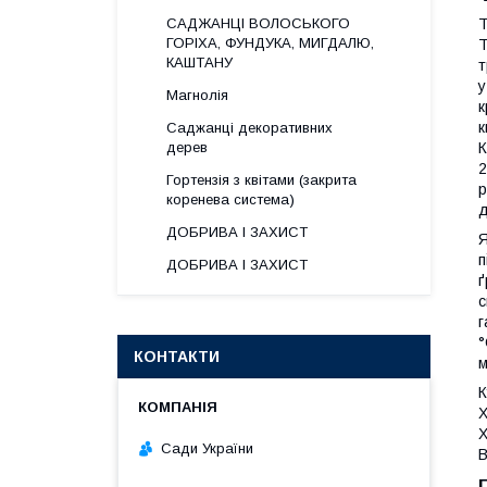
САДЖАНЦІ ВОЛОСЬКОГО
Т
ГОРІХА, ФУНДУКА, МИГДАЛЮ,
Т
КАШТАНУ
т
у
Магнолія
к
к
Саджанці декоративних
дерев
К
2
Гортензія з квітами (закрита
р
коренева система)
д
ДОБРИВА І ЗАХИСТ
Я
п
ДОБРИВА І ЗАХИСТ
ґ
с
г
°
КОНТАКТИ
м
Х
Х
Сади України
В