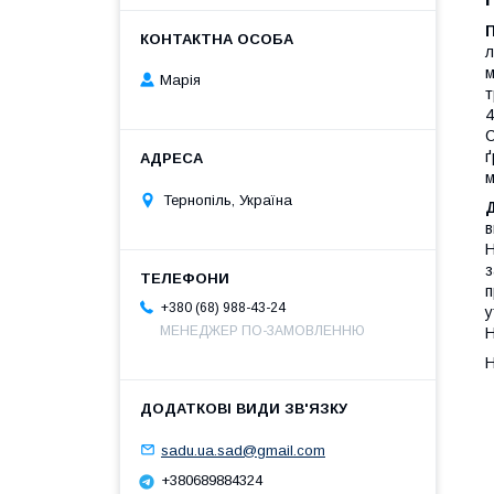
л
м
Марія
т
4
С
ґ
м
Тернопіль, Україна
в
Н
з
п
+380 (68) 988-43-24
у
МЕНЕДЖЕР ПО-ЗАМОВЛЕННЮ
Н
Н
sadu.ua.sad@gmail.com
+380689884324