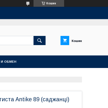
Кошик
Кошик
 И ОБМЕН
иста Antike 89 (саджанці)