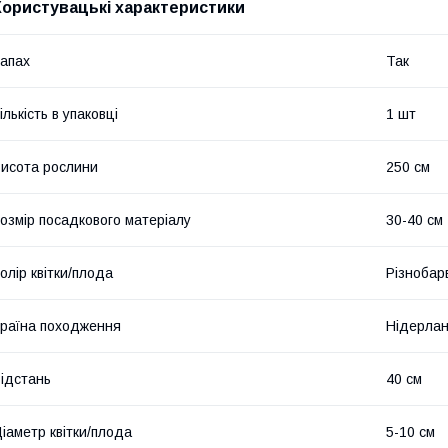
Користувацькi характеристики
апах
Так
ількість в упаковці
1 шт
исота рослини
250 см
озмір посадкового матеріалу
30-40 см
олір квітки/плода
Різнобар
раїна походження
Нідерла
ідстань
40 см
іаметр квітки/плода
5-10 см