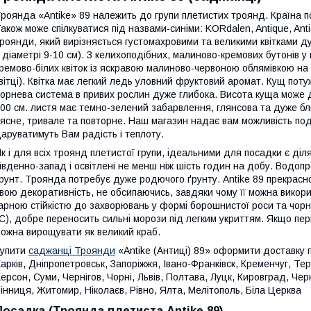
роянда «Antike» 89 належить до групи плетистих троянд. Країна 
акож може спілкуватися під назвами-синіми: KORdalen, Antique, Anti
роянди, який вирізняється густомахровими та великими квітками д
 діаметрі 9-10 см). З келихоподібних, малиново-кремових бутонів у
ремово-білих квіток із яскравою малиново-червоною облямівкою на 
вітці). Квітка має легкий ледь уловний фруктовий аромат. Кущ пот
орнева система в привих рослин дуже глибока. Висота куща може 
00 см. листя має темно-зелений забарвлення, глянсова та дуже бли
ясне, тривале та повторне. Наш магазин надає вам можливість под
аруватимуть Вам радість і теплоту.
к і для всіх троянд плетистої групи, ідеальними для посадки є діля
івденно-запад і освітлені не менш ніж шість годин на добу. Водоп
рунт. Троянда потребує дуже родючого ґрунту. Antike 89 прекрасно 
вою декоративність, не обсипаючись, завдяки чому її можна викор
арною стійкістю до захворювань у формі борошнистої роси та чорно
C), добре переносить сильні морози під легким укриттям. Якщо пер
ожна вирощувати як великий краб.
Купити
саджанці Троянди
«Antike (Антиці) 89» оформити доставку п
арків, Дніпропетровськ, Запоріжжя, Івано-Франківск, Кременчуг, Те
ерсон, Суми, Чернігов, Чорні, Львів, Полтава, Луцк, Кировград, Ч
інниця, Житомир, Ніколаєв, Рівно, Ялта, Мелітополь, Біла Церква
Посадка (Троянда плетиста Antike 89)