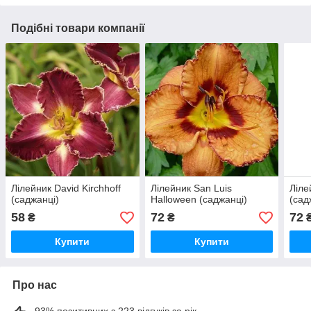
Подібні товари компанії
Лілейник David Kirchhoff
Лілейник San Luis
Ліле
(саджанці)
Halloween (саджанці)
(сад
58
72
72
₴
₴
Купити
Купити
Про нас