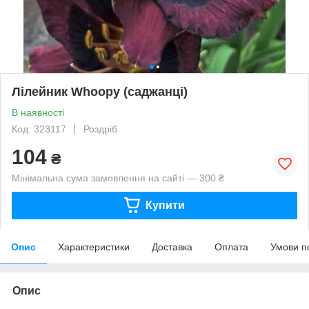
Лілейник Whoopy (саджанці)
В наявності
Код: 323117
Роздріб
104
₴
Мінімальна сума замовлення на сайті — 300 ₴
Купити
Опис
Характеристики
Доставка
Оплата
Умови п
Опис