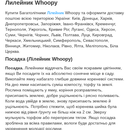
Лилейник Whoopy
Купити Багатолітники
Лілейник
Whoopy та оформити доставку
поштою всією територією України: Київ, Донецьк, Харків,
Днепропетровськ, Запоріжжя, Івано-Франківск, Кременчуг,
Тернополя, Ужроголь, Кривие Рог, Луганс, Одеса, Херсон,
Суми, Чернігів, Чорних, Львів, Полтава, Луцк, Кировград,
Черкаси, Хмельницький, Симферополь, Севастополя,
Вінниця, Житомир, Ніколаєв, Рівно, Ялта, Мелітополь, Біла
Церква.
Посадка (Лілейник Whoopy)
Посадка.
Лілейники віддячать Вас своїм яскравим цвітінням,
якщо Ви посадите їх на абсолютно сонячне місце в саду.
Викопайте ямку набагато глибше довжини кореневої системи.
На дно ямки насипають суміш компосту, торфу та землі.
Рослина поміщають у ямку, коріння розправляють,
присипають землею, добре ущільнюють і рясно поливають.
Коли вода увійде в землю, знову присипають землею й
ущільнюють. Потрібно стежити, щоб коренева шийка була
нижчою від рівня ґрунту не більш ніж на 2 см. Зверху
мульчують торфом або перепресим тягом. Якщо посадка
зроблена за всіма правилами, вологи буде достатньо для
укоренення молодої рослини.