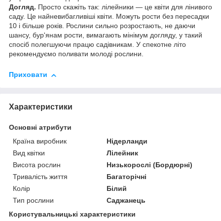
Догляд.
Просто скажіть так: лілейники — це квіти для лінивого
саду. Це найневибагливіші квіти. Можуть рости без пересадки
10 і більше років. Рослини сильно розростають, не даючи
шансу, бур'янам рости, вимагають мінімум догляду, у такий
спосіб полегшуючи працю садівникам. У спекотне літо
рекомендуємо поливати молоді рослини.
Приховати
Характеристики
Основні атрибути
Країна виробник
Нідерланди
Вид квітки
Лілейник
Висота рослин
Низькорослі (Бордюрні)
Тривалість життя
Багаторічні
Колір
Білий
Тип рослини
Саджанець
Користувальницькі характеристики