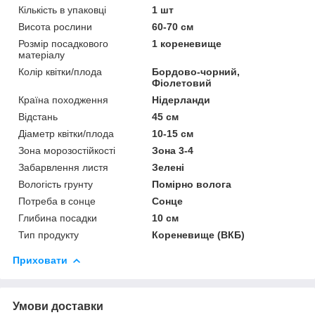
Кількість в упаковці
1 шт
Висота рослини
60-70 см
Розмір посадкового
1 кореневище
матеріалу
Колір квітки/плода
Бордово-чорний,
Фіолетовий
Країна походження
Нідерланди
Відстань
45 см
Діаметр квітки/плода
10-15 см
Зона морозостійкості
Зона 3-4
Забарвлення листя
Зелені
Вологість грунту
Помірно волога
Потреба в сонце
Сонце
Глибина посадки
10 см
Тип продукту
Кореневище (ВКБ)
Приховати
Умови доставки