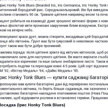
рис Honky Tonk Blues (Bearded Iris, Iris Germanica, Iris ‘Honky Ton
итончений бородатий ірис. Середньокольоровий. Він був виведений
ослини становить 90 см. Тривале цвітіння наприкінці весни та почат
кцент робиться на взаємодії дуже зрошеної квіткової форми з новим
иньо-фіолетові квіти пронизані закрученим білим візерунком. Екстра
хожі на вечірнє небо.
еписуваної краси дует, можна створити, висадивши цей бородатий
онце або півтонінь. Ґрунт має бути гумусовий із невеликою часткою 
рунт також має бути добре проникний.
ажлива порада: після цвітіння зріжте від квітучих квітоносів, щоб 
 накопичало сили для наступного цвітіння. Ви маєте вирізати стьоб
идалити все коричневе та інше сильно знебарвлене листя. Також ви
отребують поділки та пересадки кожні 4-5 років. Цей сорт відзначе
M '92, «Вістер Медаль» '94, «Дайкс Медаль» '95.
Ірис Honky Tonk Blues — купити саджанці багато
ропонуємо вам купити багаторічні дані від перевірених постачаль
оментального квітника, то беріть більше саджанців, ніж зазначено в
оставляємо багаторічні накладене платежимом поштою (Нова Пош
ожливе, щоб відправити рослини в встановлені терміни. Працюємо
Посадка (Ірис Honky Tonk Blues)