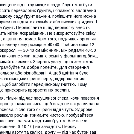
ахищене від вітру місце в саду. Ґрунт має бути
сять перевологих ґрунтів, і близького залягання
ашому саду ґрунт важкий, поліпшити його можна
риси на піднятих клумбах або високих грядках. І
 ґрунт. Перекопайте її, під перекопку внесіть
ить квітки яскравішими. Не використовуйте свіжу
, а цвітіння немає. Крім того, надлишок органіки
отовлену ямку розміром 40х40. Глибина ямки 12-
сокорослі — 30-40 см між ними, між рядами 40-50
 викопане ямки насипте землі у формі пагорбика,
сипайте землею. Зверніть увагу, що в землі має
 утрамбуйте та добре полейте. Для створення
ольору або різнобарвні. А щоб цвітіння було
чачі німецьких ірисів перед відправленням
и, щоб запобігти передчасному гниттю. Тому
е прискорить проростання рослин.
я, тільки під час посушливої спеки, коли поверхня
о вранці, намагаючись, щоб вода не потрапляла на
основи, після того як іриси відцвітуть. Здорове
навколо рослин тримайте чистою, позбувайтеся
ає, все залежить від типу ґрунту. Але все ж
дношенні 6-10-10) не завадять. Перову
ям азоту та калію), другу — під час бутонізації