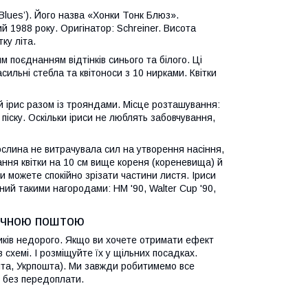
k Blues’). Його назва «Хонки Тонк Блюз».
 1988 року. Оригінатор: Schreiner. Висота
ку літа.
 поєднанням відтінків синього та білого. Ці
сильні стебла та квітоноси з 10 нирками. Квітки
 ірис разом із трояндами. Місце розташування:
піску. Оскільки іриси не люблять забовчування,
рослина не витрачувала сил на утворення насіння,
ання квітки на 10 см вище кореня (кореневища) й
 можете спокійно зрізати частини листя. Іриси
ний такими нагородами: HM '90, Walter Cup '90,
річною поштою
ників недорого. Якщо ви хочете отримати ефект
 схемі. І розміщуйте їх у щільних посадках.
та, Укрпошта). Ми завжди робитимемо все
 без передоплати.