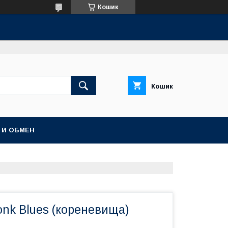
Кошик
Кошик
 И ОБМЕН
onk Blues (кореневища)