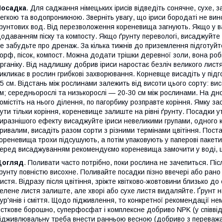
Посадка
. Для саджання німецьких ірисів відведіть сонячне, сухе, з
егкою та водопроникною. Зверніть увагу, що іриси бородаті не вино
рунтових вод. Від перезволоження кореневища загнують. Якщо у в
одаванням піску та компосту. Якщо ґрунту перевологі, висаджуйте і
е забудьте про дренаж. За кілька тижнів до приземлення підготуйте
орф, пісок, компост. Можна додати трішки деревної золи, вона роб
рганіку. Від надлишку добрив іриси наростає безліч великого листя
икликає в рослин грибкові захворювання. Корневще висадіть у підг
5 см. Відстань між рослинами залежить від висоти цього сорту: ви
м; середньорослі та низькорослі — 20-30 см між рослинами. На дно
омістіть на нього ділення, по пагорбику розправте коріння. Ямку за
ути тільки коріння, кореневище залиште на рівні ґрунту. Посадки
иразнішого ефекту висаджуйте іриси невеликими групами, одного к
ривалим, висадіть разом сорти з різними термінами цвітіння. Поста
ореневища трохи підсушують, а потім упаковують у паперові пакет
еред висаджуванням рекомендуємо кореневища замочити у воді, ц
Догляд
. Поливати часто потрібно, поки рослина не зачепиться. Післ
рунту повністю висохне. Поливайте посадки пізно ввечері або ран
истя. Відразу після цвітіння, зріжте квітково-жовтовини близько до 
елене листя залиште, але хворі або сухе листя видаляйте. Ґрунт 
ур'янів і сміття. Щодо підживлення, то конкретної рекомендації нем
істкове борошно, суперфосфат і комплексне добриво NPK (у співві
ідживлювальну треба внести ранньою весною (добриво з переважанн