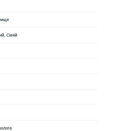
вище
ий, Синій
волога