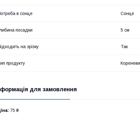
отреба в сонце
Сонце
либина посадки
5 см
ідходить на зрізку
Так
ип продукту
Кореневи
нформація для замовлення
іна:
75 ₴