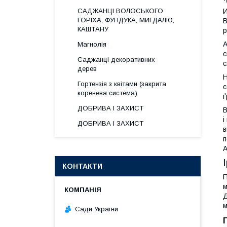
САДЖАНЦІ ВОЛОСЬКОГО
И
ГОРІХА, ФУНДУКА, МИГДАЛЮ,
В
КАШТАНУ
р
А
Магнолія
с
Саджанці декоративних
с
дерев
Н
Гортензія з квітами (закрита
с
коренева система)
ґ
ДОБРИВА І ЗАХИСТ
В
і
ДОБРИВА І ЗАХИСТ
в
п
A
КОНТАКТИ
П
м
Д
м
Сади України