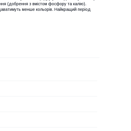
іння (добрення з вмістом фосфору та калію).
 даватимуть менше кольорів. Найкращий період