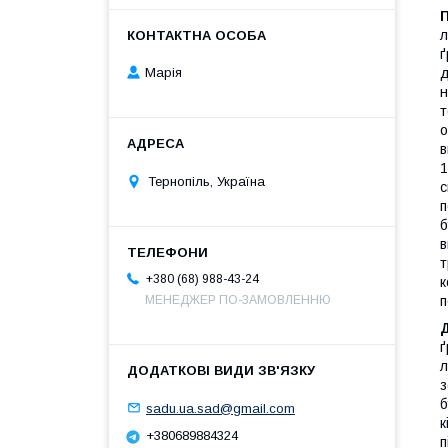
л
ґ
Марія
д
н
т
о
в
1
Тернопіль, Україна
с
п
б
в
т
+380 (68) 988-43-24
к
МЕНЕДЖЕР ПО-ЗАМОВЛЕННЮ
п
ґ
л
з
б
sadu.ua.sad@gmail.com
к
+380689884324
п