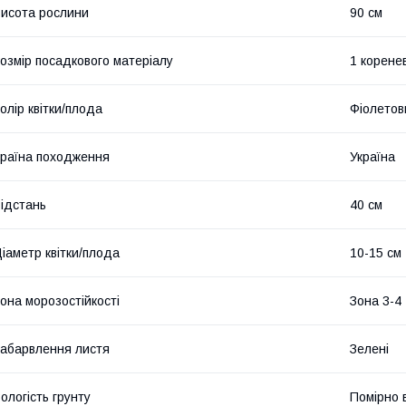
исота рослини
90 см
озмір посадкового матеріалу
1 корене
олір квітки/плода
Фіолетов
раїна походження
Україна
ідстань
40 см
іаметр квітки/плода
10-15 см
она морозостійкості
Зона 3-4
абарвлення листя
Зелені
ологість грунту
Помірно 