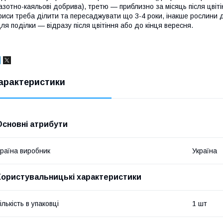
азотно-каяльові добрива), третю — приблизно за місяць після цвіт
риси треба ділити та пересаджувати що 3-4 роки, інакше рослини
ля поділки — відразу після цвітіння або до кінця вересня.
арактеристики
Основні атрибути
раїна виробник
Україна
Користувальницькі характеристики
ількість в упаковці
1 шт