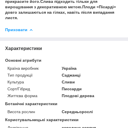
прикрасите його.Слива підходить тільки для
вирощування з декоративною метою.Плоди «Пісарді»
довго залишаються на гілках, навіть після випадання
листя.
Приховати
Характеристики
Основні атрибути
Країна виробник
Україна
Тип продукції
Саджанці
Культура
Сливи
Сорт/Гібрид
Писсарди
Життєва форма
Плодові дерева
Ботанічні характеристики
Висота рослин
Середньорослі
Користувальницькі характеристики
Дозрівання
середина серпня