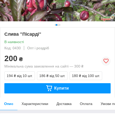
Слива "Пісарді"
В наявності
Код: 0430
Опт і роздріб
200
₴
Мінімальна сума замовлення на сайті — 300 ₴
194 ₴
від 10 шт.
186 ₴
від 50 шт.
180 ₴
від 100 шт.
Купити
Опис
Характеристики
Доставка
Оплата
Умови п