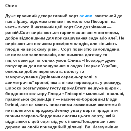
Опис
Дуже красивий декоративний сорт
сливи
, завезений до
нас з Ірану, відомим вченим і помологом Піссарді, на
честь якого й названий цей сорт.Сок дозрівання —
ранній.Сорт вирізняється гарним зовнішнім виглядом,
добре відповідним для прикрашування саду або алеї. Не
вирізняється великим розміром плодів, але кількість
плодів на високому рівні. Сорт повністю самоплідний,
не вимагає запилювачів, але вимагає догляду та
підготовки до погодних умов.Слива «Піссарді» дуже
популярна для вирощування в садах і парках України,
оскільки добре переносить вологу та
заморожування.Дерівання середньорослі, з
асиметричної кроної, яка з віком переходить у розкиду,
широко розгалужену густу крону.Втеги не дуже широкі,
бордового кольору.Плоди «Плісарді» маленькі, овальні,
правильної форми.Цвіт — насичено-бордовий.Плоди
їстівні, але не мають видатними смаковими якостями й
не підлягають продажу.Велику увагу варто приділити
гарним яскраво-бордовим листям цього сорту, які й
відрізняють цей сорт від усіх інших.Посадивши таке
дерево на своїй присадибній ділянці, Ви, безсумнівно,