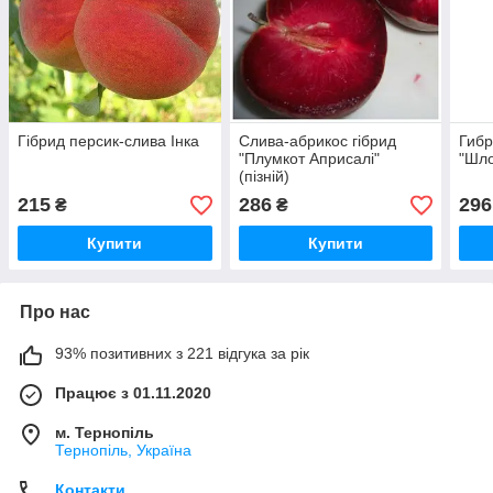
Гібрид персик-слива Інка
Слива-абрикос гібрид
Гибр
"Плумкот Априсалі"
"Шло
(пізній)
215
286
296
₴
₴
Купити
Купити
Про нас
93% позитивних з 221 відгука за рік
Працює з 01.11.2020
м. Тернопіль
Тернопіль, Україна
Контакти