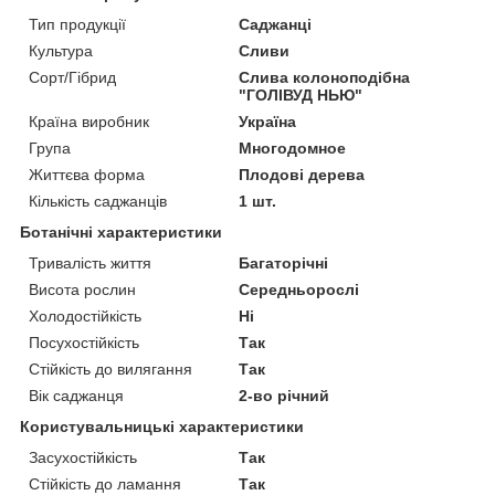
Тип продукції
Саджанці
Культура
Сливи
Сорт/Гібрид
Слива колоноподібна
"ГОЛІВУД НЬЮ"
Країна виробник
Україна
Група
Многодомное
Життєва форма
Плодові дерева
Кількість саджанців
1 шт.
Ботанічні характеристики
Тривалість життя
Багаторічні
Висота рослин
Середньорослі
Холодостійкість
Ні
Посухостійкість
Так
Стійкість до вилягання
Так
Вік саджанця
2-во річний
Користувальницькі характеристики
Засухостійкість
Так
Стійкість до ламання
Так