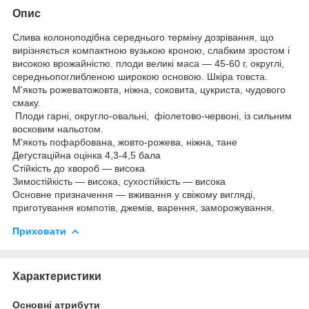
Опис
Слива колоноподібна середнього терміну дозрівання, що
вирізняється компактною вузькою кроною, слабким зростом і
високою врожайністю. плоди великі маса — 45-60 г, округлі,
середньопоглибленою широкою основою. Шкіра товста.
М'якоть рожеватожовта, ніжна, соковита, цукриста, чудового
смаку.
Плоди гарні, округло-овальні, фіолетово-червоні, із сильним
восковим нальотом.
М'якоть пофарбована, жовто-рожева, ніжна, тане
Дегустаційна оцінка 4,3-4,5 бала
Стійкість до хвороб — висока
Зимостійкість — висока, сухостійкість — висока
Основне призначення — вживання у свіжому вигляді,
приготування компотів, джемів, варення, заморожування.
Приховати
Характеристики
Основні атрибути