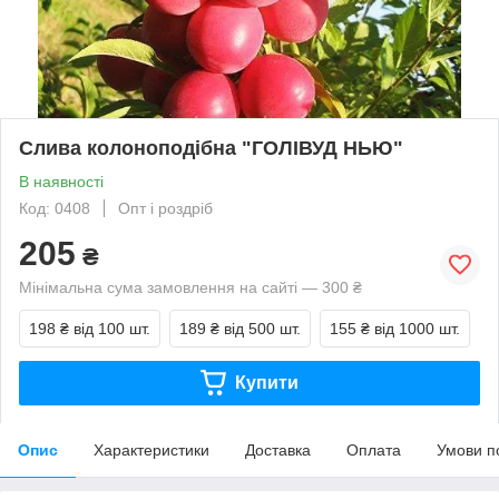
Слива колоноподібна "ГОЛІВУД НЬЮ"
В наявності
Код: 0408
Опт і роздріб
205
₴
Мінімальна сума замовлення на сайті — 300 ₴
198 ₴
від 100 шт.
189 ₴
від 500 шт.
155 ₴
від 1000 шт.
Купити
Опис
Характеристики
Доставка
Оплата
Умови п