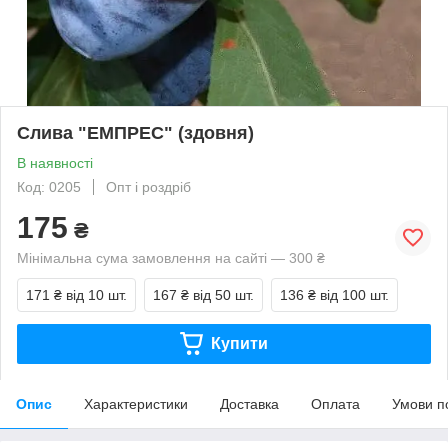
Слива "ЕМПРЕС" (здовня)
В наявності
Код: 0205
Опт і роздріб
175
₴
Мінімальна сума замовлення на сайті — 300 ₴
171 ₴
від 10 шт.
167 ₴
від 50 шт.
136 ₴
від 100 шт.
Купити
Опис
Характеристики
Доставка
Оплата
Умови п