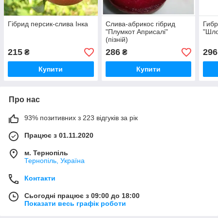
Гібрид персик-слива Інка
Слива-абрикос гібрид
Гибр
"Плумкот Априсалі"
"Шло
(пізній)
215
286
296
₴
₴
Купити
Купити
Про нас
93% позитивних з 223 відгуків за рік
Працює з 01.11.2020
м. Тернопіль
Тернопіль, Україна
Контакти
Сьогодні працює з 09:00 до 18:00
Показати весь графік роботи