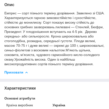
Опис
Емпрес — сорт пізнього терміну дозрівання. Завелено зі США.
Характеризується гарною зимовостійкістю і сухостійкістю,
стійкістю до монилиозу. Сорт показує високу стійкість до
основних грибних захворювань.пилювачі — Стенлей, Бюфри,
Президент. У плодонішення вступають на 4-5 рік. Дерево
середньо- або сильноросло. Крона широкоовальна або
стогоподібна, розкидна, середньої густоти. Плоди великі,
масою 70-75 г і дуже великі — окремі до 100 г, широкоовальні,
синьо-фіолетові з восковим нальотом.М'якоть щільна,
соковита, м'ясиста, чудового гармонійного кисло-солодкого
смаку.Урожайність висока. Один із найбільш
високопродуктивних сортів пізнього терміну дозрівання.
Приховати
Характеристики
Основні атрибути
Країна виробник
Україна