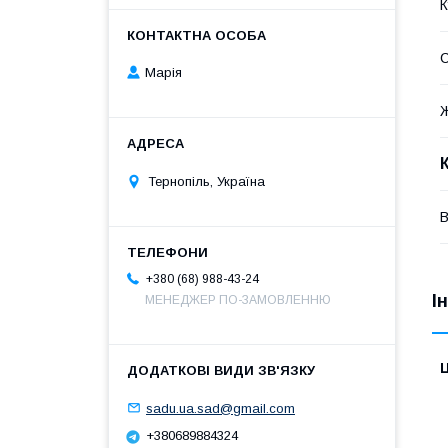
К
С
Марія
Тернопіль, Україна
В
+380 (68) 988-43-24
І
МЕНЕДЖЕР ПО-ЗАМОВЛЕННЮ
Ц
sadu.ua.sad@gmail.com
+380689884324