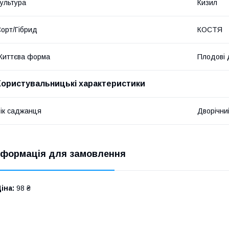
ультура
Кизил
орт/Гібрид
КОСТЯ
Життєва форма
Плодові 
Користувальницькі характеристики
ік саджанця
Дворічни
нформація для замовлення
іна:
98 ₴