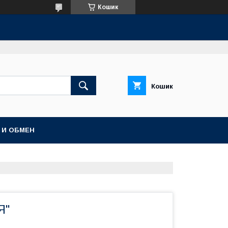
Кошик
Кошик
 И ОБМЕН
Я"