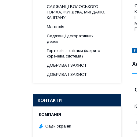
С
САДЖАНЦІ ВОЛОСЬКОГО
К
ГОРІХА, ФУНДУКА, МИГДАЛЮ,
П
КАШТАНУ
М
Магнолія
П
Саджанці декоративних
дерев
Гортензія з квітами (закрита
коренева система)
Х
ДОБРИВА І ЗАХИСТ
ДОБРИВА І ЗАХИСТ
КОНТАКТИ
К
Т
Сади України