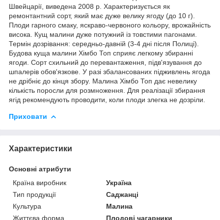
Швейцарії, виведена 2008 р. Характеризується як
ремонтантний сорт, який має дуже велику ягоду (до 10 г).
Плоди гарного смаку, яскраво-червоного кольору, врожайність
висока. Кущ малини дуже потужний із товстими пагонами.
Термін дозрівання: середньо-давній (3-4 дні після Полиці).
Будова куща малини Хімбо Топ сприяє легкому збиранні
ягоди. Сорт схильний до перевантаження, підв'язування до
шпалерів обов'язкове. У разі збалансованих підживлень ягода
не дрібніє до кінця збору. Малина Хімбо Топ дає невелику
кількість поросли для розмноження. Для реалізації збирання
ягід рекомендують проводити, коли плоди злегка не дозріли.
Приховати
Характеристики
Основні атрибути
Країна виробник
Україна
Тип продукції
Саджанці
Культура
Малина
Життєва форма
Плодові чагарники