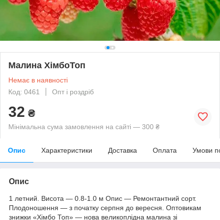
Малина ХімбоТоп
Немає в наявності
Код: 0461
Опт і роздріб
32
₴
Мінімальна сума замовлення на сайті — 300 ₴
Опис
Характеристики
Доставка
Оплата
Умови п
Опис
1 летний. Висота — 0.8-1.0 м Опис — Ремонтантний сорт.
Плодоношення — з початку серпня до вересня. Оптовикам
знижки «Хімбо Топ» — нова великоплідна малина зі