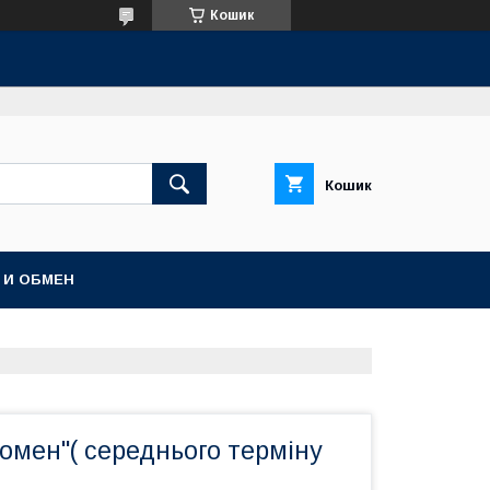
Кошик
Кошик
 И ОБМЕН
омен"( середнього терміну
)