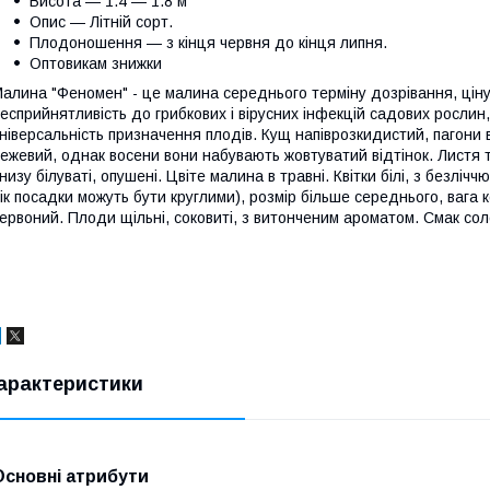
Висота — 1.4 — 1.8 м
Опис — Літній сорт.
Плодоношення — з кінця червня до кінця липня.
Оптовикам знижки
алина "Феномен" - це малина середнього терміну дозрівання, цін
есприйнятливість до грибкових і вірусних інфекцій садових рослин,
ніверсальність призначення плодів. Кущ напіврозкидистий, пагони ви
ежевий, однак восени вони набувають жовтуватий відтінок. Листя 
низу білуваті, опушені. Цвіте малина в травні. Квітки білі, з безлі
ік посадки можуть бути круглими), розмір більше середнього, вага к
ервоний. Плоди щільні, соковиті, з витонченим ароматом. Смак со
арактеристики
Основні атрибути