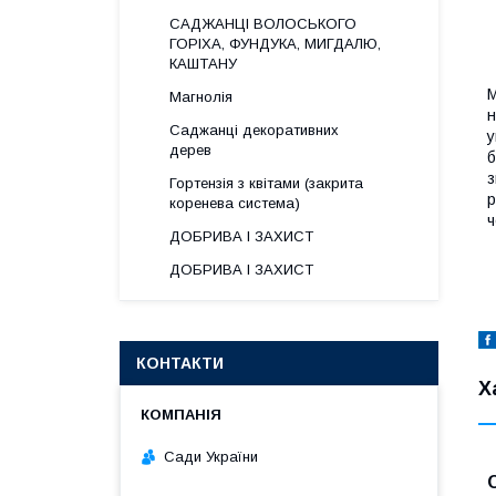
САДЖАНЦІ ВОЛОСЬКОГО
ГОРІХА, ФУНДУКА, МИГДАЛЮ,
КАШТАНУ
М
Магнолія
н
Саджанці декоративних
у
дерев
б
з
Гортензія з квітами (закрита
р
коренева система)
ч
ДОБРИВА І ЗАХИСТ
ДОБРИВА І ЗАХИСТ
КОНТАКТИ
Х
Сади України