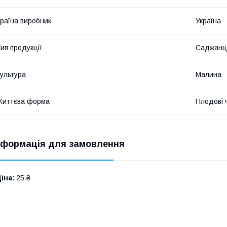
раїна виробник
Україна
ип продукції
Саджанц
ультура
Малина
Життєва форма
Плодові 
нформація для замовлення
іна:
25 ₴