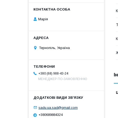
К
Марія
Т
К
Тернопіль, Україна
+380 (68) 988-43-24
І
МЕНЕДЖЕР ПО-ЗАМОВЛЕННЮ
Ц
sadu.ua.sad@gmail.com
+380689884324