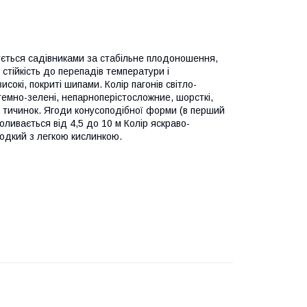
ується садівниками за стабільне плодоношення,
 стійкість до перепадів температури і
сокі, покриті шипами. Колір пагонів світло-
темно-зелені, непарноперістосложние, шорсткі,
ччю тичинок. Ягоди конусоподібної форми (в перший
оливається від 4,5 до 10 м Колір яскраво-
лодкий з легкою кислинкою.