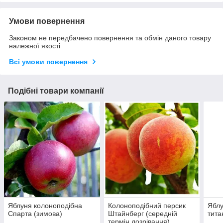
Умови повернення
Законом не передбачено повернення та обмін даного товару
належної якості
Всі умови повернення
Подібні товари компанії
Яблуня колоноподібна
Колоноподібний персик
Яблу
Спарта (зимова)
Штайнберг (середній
тита
термін дозрівання)