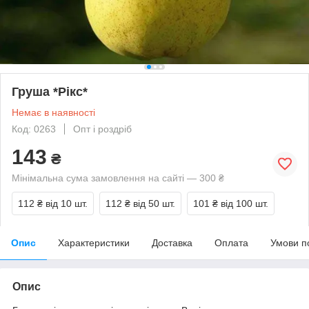
Груша *Рікс*
Немає в наявності
Код: 0263
Опт і роздріб
143
₴
Мінімальна сума замовлення на сайті — 300 ₴
112 ₴
від 10 шт.
112 ₴
від 50 шт.
101 ₴
від 100 шт.
Опис
Характеристики
Доставка
Оплата
Умови п
Опис