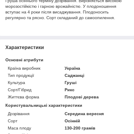
Груша осіннього терміну дозрівання. Вирізняється високою
морозостійкістю і гарною врожайністю. У плодоношення
вступає на 4 роки після висаджування. Плодоносить
регулярно та рясно. Сорт складаний до самоопилення.
Характеристики
Основні атрибути
Країна виробник
Україна
Тип продукції
Саджанці
Культура
Груші
Сорт/Гібрид
Рикс
Життєва форма
Плодові дерева
Користувальницькі характеристики
Дозрівання
Середина вересня
Сорт
Осінній
Маса плоду
130-200 грамів