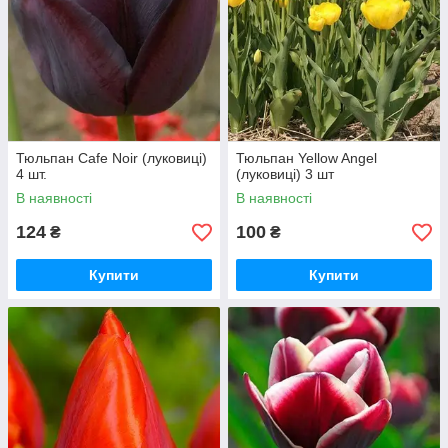
Тюльпан Cafe Noir (луковиці)
Тюльпан Yellow Angel
4 шт.
(луковиці) 3 шт
В наявності
В наявності
124
100
₴
₴
Купити
Купити