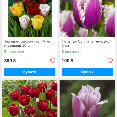
Тюльпан Бахромчасті Мікс
Тюльпан Сummins (луковиці)
(луковиці) 10 шт.
2 шт.
В наявності
В наявності
399
100
₴
₴
Купити
Купити