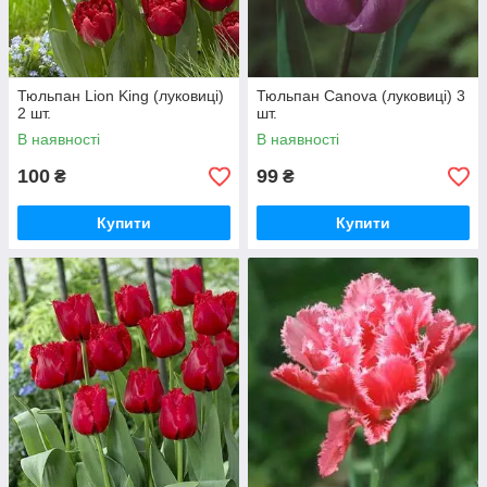
Тюльпан Lion King (луковиці)
Тюльпан Canova (луковиці) 3
2 шт.
шт.
В наявності
В наявності
100
99
₴
₴
Купити
Купити