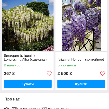
Вистерия (гліцинія)
Longissima Alba (саджанці)
Гліцинія Honbeni (контейнер)
В наявності
В наявності
267
2 500
₴
₴
Купити
Купити
Про нас
93% позитивних з 223 відгуків за рік