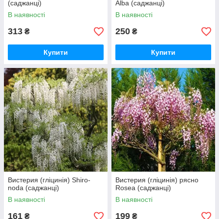
(саджанці)
Alba (саджанці)
В наявності
В наявності
313
250
₴
₴
Купити
Купити
Вистерия (гліцинія) Shiro-
Вистерия (гліцинія) рясно
noda (саджанці)
Rosea (саджанці)
В наявності
В наявності
161
199
₴
₴