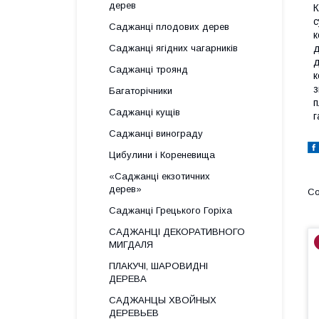
дерев
К
с
Саджанці плодових дерев
к
Саджанці ягідних чагарників
д
д
Саджанці троянд
к
з
Багаторічники
п
Саджанці кущів
г
Саджанці винограду
Цибулини і Кореневища
«Саджанці екзотичних
дерев»
Саджанці Грецького Горіха
САДЖАНЦІ ДЕКОРАТИВНОГО
МИГДАЛЯ
ПЛАКУЧІ, ШАРОВИДНІ
ДЕРЕВА
САДЖАНЦЫ ХВОЙНЫХ
ДЕРЕВЬЕВ