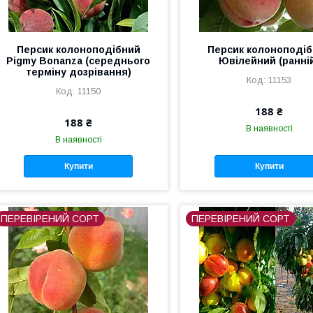
Персик колоноподібний
Персик колоноподі
Pigmy Bonanza (середнього
Ювілейний (ранні
терміну дозрівання)
11153
11150
188 ₴
188 ₴
В наявності
В наявності
Купити
Купити
ПЕРЕВІРЕНИЙ СОРТ
ПЕРЕВІРЕНИЙ СОРТ