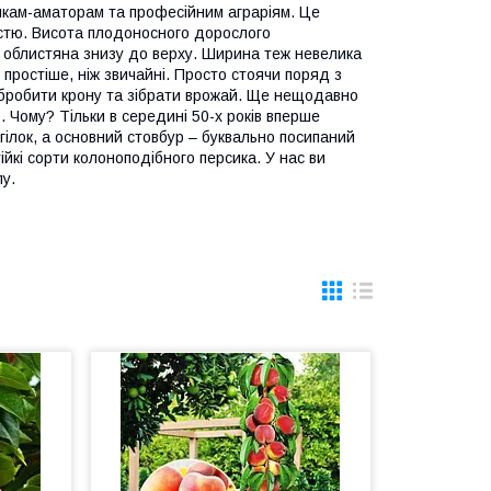
икам-аматорам та професійним аграріям. Це
стю. Висота плодоносного дорослого
, облистяна знизу до верху. Ширина теж невелика
 простіше, ніж звичайні. Просто стоячи поряд з
обробити крону та зібрати врожай. Ще нещодавно
 Чому? Тільки в середині 50-х років вперше
ілок, а основний стовбур – буквально посипаний
йкі сорти колоноподібного персика. У нас ви
пу.