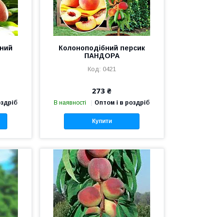
бний
Колоноподібний персик
ПАНДОРА
0421
273 ₴
оздріб
В наявності
Оптом і в роздріб
Купити