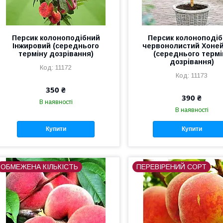
Персик колоноподібний
Персик колоноподі
Інжировий (середнього
червонолистий Хоне
терміну дозрівання)
(середнього термі
дозрівання)
11172
11173
350 ₴
390 ₴
В наявності
В наявності
Купити
Купити
ОБМЕЖЕНА КІЛЬКІСТЬ
ПЕРЕВІРЕНИЙ СОРТ