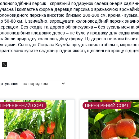
олоноподібний персик - справжній подарунок селекціонерів садівн
учасна і компактна форма деревця персика з вражаючою врожайні
олоновидного персика висотою близько 200-200 см. Крона - вузька
о 50-80 см. І, звичайно, вирощувати колоноподібний персик значно
еревцем. Без сходів та дорого обприскувача – без зусиль можна 
олоноподібних плодових дерев – не було у продажу для садівників.
найшли природну колоноподібну форму. Ці дерева не мали бічних г
лодами. Сьогодні Яскрава Клумба представляє стабільні, морозості
арантовано купите саджанці гідної якості, щеплені на кращу підще
ПЕРЕВІРЕНИЙ СОРТ
ПЕРЕВІРЕНИЙ СОРТ