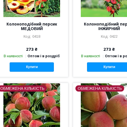
Колоноподібний персик
Колоноподібний пе
МЕДОВИЙ
ІНЖИРНИЙ
0418
0422
273 ₴
273 ₴
В наявності
Оптом і в роздріб
В наявності
Оптом і в р
Купити
Купити
ОБМЕЖЕНА КІЛЬКІСТЬ
ОБМЕЖЕНА КІЛЬКІСТЬ