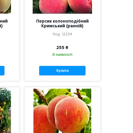
бний
Персик колоноподібний
й)
Кримський (ранній)
11154
255 ₴
В наявності
Купити