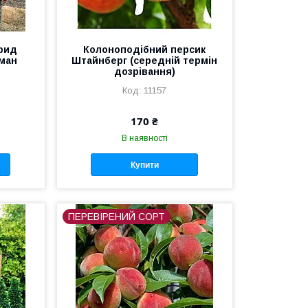
рид
Колоноподібний персик
оман
Штайнберг (середній термін
дозрівання)
11157
170 ₴
В наявності
Купити
ПЕРЕВІРЕНИЙ СОРТ