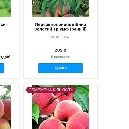
рсик
Персик колоноподібний
Золотий Тріумф (ранній)
11147
205 ₴
оздріб
В наявності
Купити
ОБМЕЖЕНА КІЛЬКІСТЬ