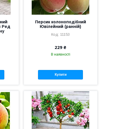
бний
Персик колоноподібний
й Ред
Ювілейний (ранній)
ну
11153
229 ₴
В наявності
Купити