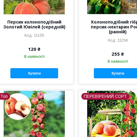
Персик колоноподібний
Колоноподібний гіб
Золотий Ювілей (середній)
персик-нектарин Р
(ранній)
11155
11158
120 ₴
255 ₴
В наявності
В наявності
Купити
Купити
Топ
ПЕРЕВІРЕНИЙ СОРТ