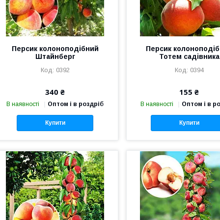
Персик колоноподібний
Персик колоноподі
Штайнберг
Тотем садівника
0392
0394
340 ₴
155 ₴
В наявності
Оптом і в роздріб
В наявності
Оптом і в р
Купити
Купити