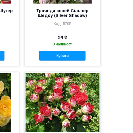
 Шугер
Троянда спрей Сільвер
Шедоу (Silver Shadow)
5795
94 ₴
В наявності
Купити