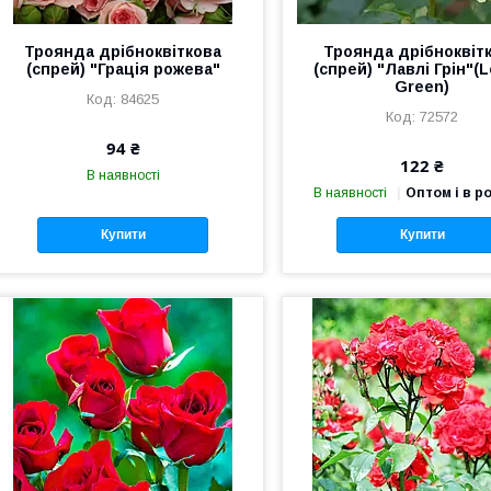
Троянда дрібноквіткова
Троянда дрібноквіт
(спрей) "Грація рожева"
(спрей) "Лавлі Грін"(L
Green)
84625
72572
94 ₴
122 ₴
В наявності
В наявності
Оптом і в р
Купити
Купити