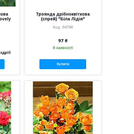
кова
Троянда дрібноквіткова
ovely
(спрей) "Біла Лідія"
64788
97 ₴
В наявності
оздріб
Купити