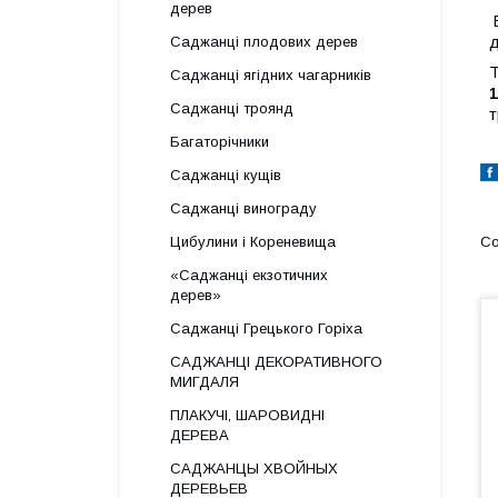
дерев
В
Саджанці плодових дерев
д
Т
Саджанці ягідних чагарників
1
Саджанці троянд
т
Багаторічники
Саджанці кущів
Саджанці винограду
Цибулини і Кореневища
«Саджанці екзотичних
дерев»
Саджанці Грецького Горіха
САДЖАНЦІ ДЕКОРАТИВНОГО
МИГДАЛЯ
ПЛАКУЧІ, ШАРОВИДНІ
ДЕРЕВА
САДЖАНЦЫ ХВОЙНЫХ
ДЕРЕВЬЕВ