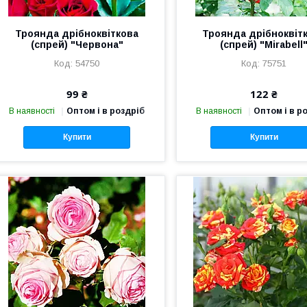
Троянда дрібноквіткова
Троянда дрібноквіт
(спрей) "Червона"
(спрей) "Mirabell
54750
75751
99 ₴
122 ₴
В наявності
Оптом і в роздріб
В наявності
Оптом і в р
Купити
Купити