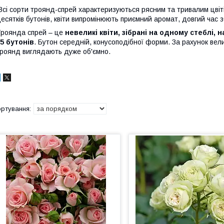
сі сорти троянд-спрей характеризуються рясним та тривалим цвіт
есятків бутонів, квіти випромінюють приємний аромат, довгий час зб
роянда спрей – це
невеликі квіти, зібрані на одному стеблі, 
5 бутонів
. Бутон середній, конусоподібної форми. За рахунок велик
роянд виглядають дуже об'ємно.