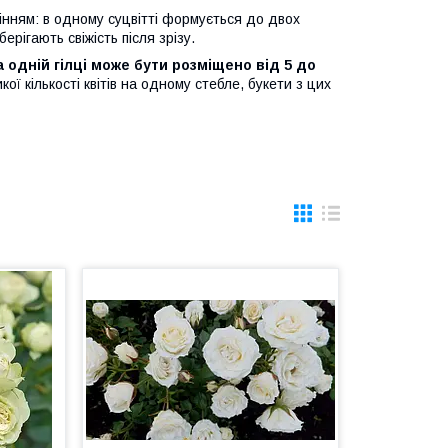
інням: в одному суцвітті формується до двох
ерігають свіжість після зрізу.
на одній гілці може бути розміщено від 5 до
ої кількості квітів на одному стебле, букети з цих