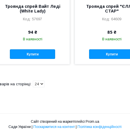
Троянда спрей Вайт Леді
Троянда спрей "ЄЛ
(White Lady)
СТАР"
57697
64609
94 ₴
85 ₴
В наявності
В наявності
Купити
Купити
Сайт створений на маркетплейсі
Prom.ua
Сади України |
Поскаржитися на контент
|
Політика конфіденційності