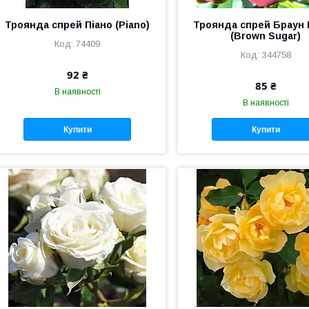
Троянда спрей Піано (Piano)
Троянда спрей Браун
(Brown Sugar)
74409
344758
92 ₴
85 ₴
В наявності
В наявності
Купити
Купити