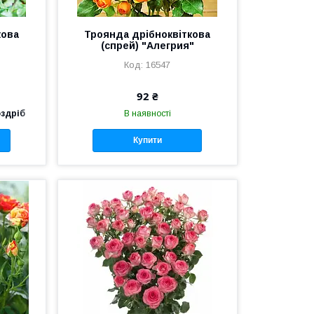
кова
Троянда дрібноквіткова
"
(спрей) "Алегрия"
16547
92 ₴
оздріб
В наявності
Купити