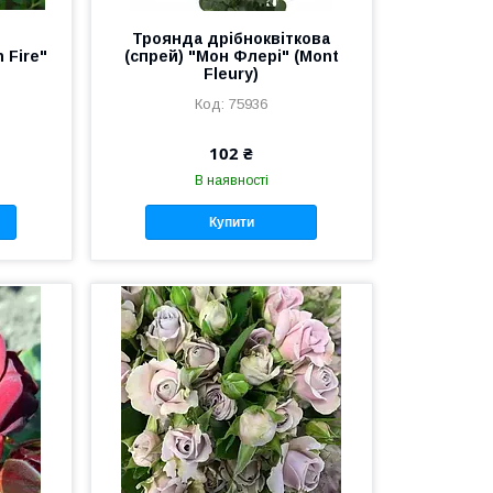
Троянда дрібноквіткова
 Fire"
(спрей) "Мон Флері" (Mont
Fleury)
75936
102 ₴
В наявності
Купити