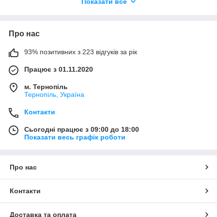
Ґрунт має мати високу водопроникність. Найкращий час для
Показати все
висаджування — кінець серпня. Луковиці гіацинта, купити які
можна на нашому сайті, закопуйте на глибину до 15 см. У
ямку можна додати невелику кількість мінерального добрива
Про нас
— для активнішого росту.
93% позитивних з 223 відгуків за рік
Працює з 01.11.2020
м. Тернопіль
Тернопіль, Україна
Контакти
Сьогодні працює з 09:00 до 18:00
Показати весь графік роботи
Про нас
Контакти
Доставка та оплата