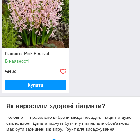
Гіацинти Pink Festival
В наявності
56
₴
Купити
Як виростити здорові гіацинти?
Головне — правильно вибрати місце посадки. Гіацинти дуже
світлолюбні. Дівчата можуть бути й у півтіні, але обов'язково
має бути захищені від вітру. Ґрунт для висаджування
вибирайте структурну, найкраще — суміш гумусу з піском.