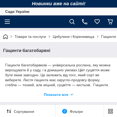
Новинки вже на сайті!
Сади України
Товари та послуги
Цибулини і Кореневища
Гіацинти
Гіацинти багатобарвні
Гіацинти багатобарвкові — універсальна рослина, яку можна
вирощувати й у саду, і в домашніх умовах.Цвіт суцвіття може
бути яким завгодно. Це залежить від того, який сорт ви
виберете. Листя гіацинта має округло-продовгу форму,
стебла — тонкий, але міцний, суцвіття — кистьові. Гіацинти
багатобарвкові купити можна за доступною ціною (в роздріб і
Показати все
гуртом), продажем по Україні здійснюється в нашому
інтернет-магазині.
Сортування
0
Фільтри