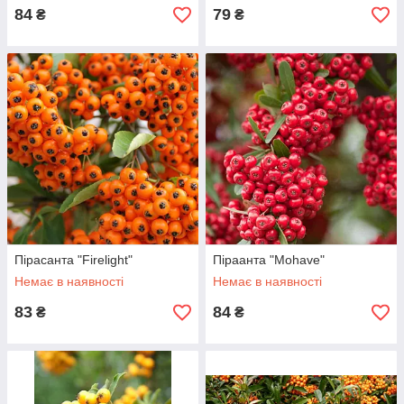
84
79
₴
₴
Пірасанта "Firelight"
Піраанта "Mohave"
Немає в наявності
Немає в наявності
83
84
₴
₴