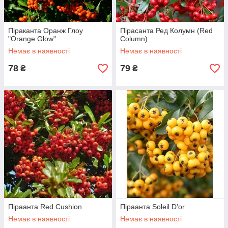
Піраканта Оранж Глоу
Пірасанта Ред Колумн (Red
"Orange Glow"
Column)
Немає в наявності
Немає в наявності
78
79
₴
₴
Піраанта Red Cushion
Піраанта Soleil D'or
Немає в наявності
Немає в наявності